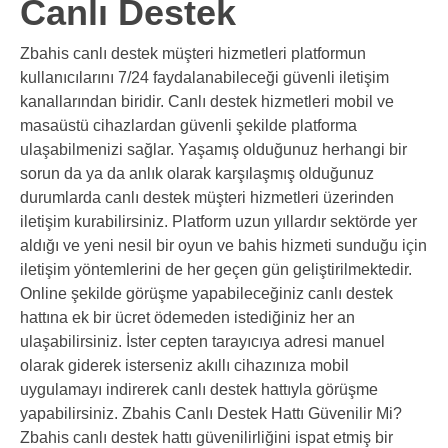
Canlı Destek
Zbahis canlı destek müşteri hizmetleri platformun
kullanıcılarını 7/24 faydalanabileceği güvenli iletişim
kanallarından biridir. Canlı destek hizmetleri mobil ve
masaüstü cihazlardan güvenli şekilde platforma
ulaşabilmenizi sağlar. Yaşamış olduğunuz herhangi bir
sorun da ya da anlık olarak karşılaşmış olduğunuz
durumlarda canlı destek müşteri hizmetleri üzerinden
iletişim kurabilirsiniz. Platform uzun yıllardır sektörde yer
aldığı ve yeni nesil bir oyun ve bahis hizmeti sunduğu için
iletişim yöntemlerini de her geçen gün geliştirilmektedir.
Online şekilde görüşme yapabileceğiniz canlı destek
hattına ek bir ücret ödemeden istediğiniz her an
ulaşabilirsiniz. İster cepten tarayıcıya adresi manuel
olarak giderek isterseniz akıllı cihazınıza mobil
uygulamayı indirerek canlı destek hattıyla görüşme
yapabilirsiniz. Zbahis Canlı Destek Hattı Güvenilir Mi?
Zbahis canlı destek hattı güvenilirliğini ispat etmiş bir