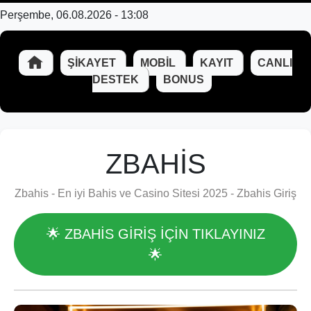
Perşembe, 06.08.2026 - 13:08
ŞIKAYET
MOBIL
KAYIT
CANLI
DESTEK
BONUS
ZBAHIS
Zbahis - En iyi Bahis ve Casino Sitesi 2025 - Zbahis Giriş
🌟 ZBAHIS GİRİŞ İÇİN TIKLAYINIZ
🌟