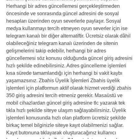
Herhangi bir adres güncellemesi gerçekleştirmeden
öncesinde ve sonrasında güncel adresini de sosyal
hesapları üzerinden oyun severlerle paylaşır. Sosyal
medya kullanmayı tercih etmeyen oyun severler için ise
telegram kanalı bir diğer alternatiftir. Ücretsiz olarak dâhil
olabileceğiniz telegram kanalı üzerinden de sitenin
gelişmelerini takip edebilir, herhangi bir adres
güncellemesi söz konusu olduğunda güncel giriş adresini
hızlı şekilde edinebilirsiniz. Adres güncelleme işlemleri
kısa sürede tamamlandığı için herhangi bi vakit kaybı
yaşamazsınız. Zbahis Üyelik İşlemleri Zbahis üyelik
işlemleri için platformun aktif olarak hizmet verdiği zbahis
350 giriş adresini tercih etmeniz gerekir. Masaüstü ve
mobil cihazlardan güncel giriş adresine tlc yazarak tek
tıkla hızlı şekilde siteye ulaşım sağlayabilirsiniz. Üyelik
işlemleri konusunda hızlı olan platform ücretsiz şekilde
birkaç temel bilginizle siteye kayıt olabilmenizi sağlar.
Kayıt butonuna tıklayarak oluşturacağınız kullanıcı