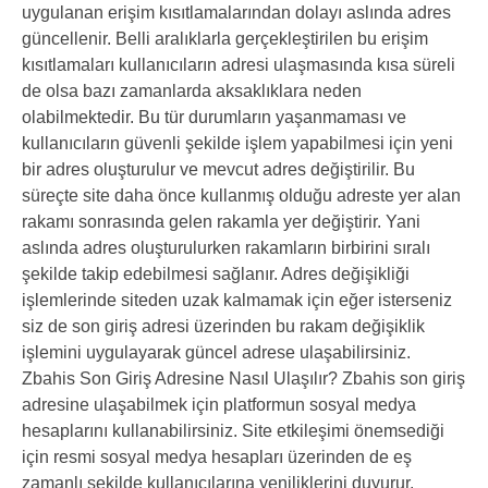
uygulanan erişim kısıtlamalarından dolayı aslında adres
güncellenir. Belli aralıklarla gerçekleştirilen bu erişim
kısıtlamaları kullanıcıların adresi ulaşmasında kısa süreli
de olsa bazı zamanlarda aksaklıklara neden
olabilmektedir. Bu tür durumların yaşanmaması ve
kullanıcıların güvenli şekilde işlem yapabilmesi için yeni
bir adres oluşturulur ve mevcut adres değiştirilir. Bu
süreçte site daha önce kullanmış olduğu adreste yer alan
rakamı sonrasında gelen rakamla yer değiştirir. Yani
aslında adres oluşturulurken rakamların birbirini sıralı
şekilde takip edebilmesi sağlanır. Adres değişikliği
işlemlerinde siteden uzak kalmamak için eğer isterseniz
siz de son giriş adresi üzerinden bu rakam değişiklik
işlemini uygulayarak güncel adrese ulaşabilirsiniz.
Zbahis Son Giriş Adresine Nasıl Ulaşılır? Zbahis son giriş
adresine ulaşabilmek için platformun sosyal medya
hesaplarını kullanabilirsiniz. Site etkileşimi önemsediği
için resmi sosyal medya hesapları üzerinden de eş
zamanlı şekilde kullanıcılarına yeniliklerini duyurur.