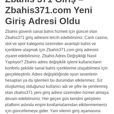
Zbahis371.com Yeni
Giriş Adresi Oldu
Zbahis güvenli sanal bahis hizmeti için güncel olan
Zbahis371 giriş adresini tercih edebilirsiniz. Canlı casino,
slot ve spor kategorisi üzerinden avantajlı bahis ve
içeriklere ulaşmak için Zbahis371.com giriş adresini
ziyaret edebilirsiniz. Zbahis Adres Değişikliği Nasıl
Yapılıyor? Zbahis adres değişiklik işlemi kullanıcıların
konforlu şekilde sanal bahis içeriklerine ulaşabilmesi için
gerçekleştirilir. Adres değişikliğinde oyun severlerin
hesapları ya da işlemleri bu durumdan etkilenmez. Siz
oluşturmuş olduğunuz kullanıcı adı ve şifre ile yenilenmiş
olan zbahis371 yeni giriş adresi üzerinden hizmet almaya
devam edebilirsiniz. Her geçen gün kendini geliştiren
platform aslında erişim kısıtlamalarından etkilenmemeniz
için güncellemeye gider. Yani sitenin giriş aşamasına