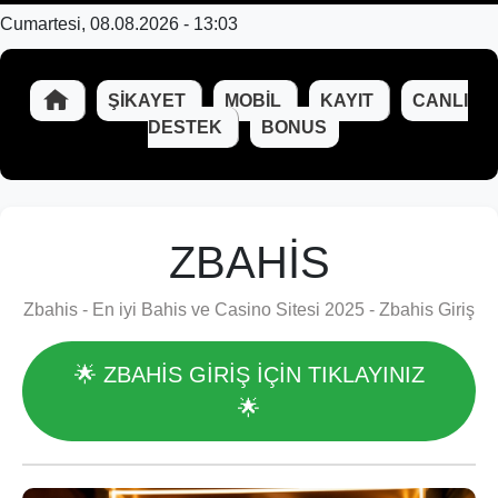
Cumartesi, 08.08.2026 - 13:03
ŞIKAYET
MOBIL
KAYIT
CANLI
DESTEK
BONUS
ZBAHIS
Zbahis - En iyi Bahis ve Casino Sitesi 2025 - Zbahis Giriş
🌟 ZBAHIS GİRİŞ İÇİN TIKLAYINIZ
🌟