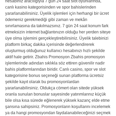
hesabınız aracılığıyla 7 gün 24 saat slot oyunlarında,
canlı kasino kategorisinden ve spor bahislerinden
yararlanabilirsiniz. Üyelik işlemleri için herhangi bir ücret
ödemeniz gerekmediği gibi zaman ve mekân
sınırlamasına da takılmazsınız. 7 gün 24 saat konum fark
etmeksizin internet bağlantınızın olduğu her yerden siteye
üye olma işlemini gerçekleştirebilirsiniz. Üyelik talebinizi
platform birkaç dakika içerisinde değerlendirerek
oluşturmuş olduğunuz kullanıcı hesabınızı hızlı şekilde
aktif hale getirir. Zbahis Promosyon Zbahis promosyon
işlemlerinde adından sıklıkla söz ettiren güvenilir nadir
bahis platformlarından biridir. Canlı casino, spor ve slot
kategorisine bonus seçeneği sunan platforma ücretsiz
şekilde kayıt olarak bu promosyonlardan
yararlanabilirsiniz. Oldukça cömert olan sitede yüksek
oranla sunulan bonuslar sayesinde yatırımlarınız küçük
bile olsa kısa sürede eğlenerek yüksek kazanç elde etme
şansına sahipsiniz. Promosyonların koşullarını incelemek
ya da hangi promosyondan faydalanabileceğinizi seçmek