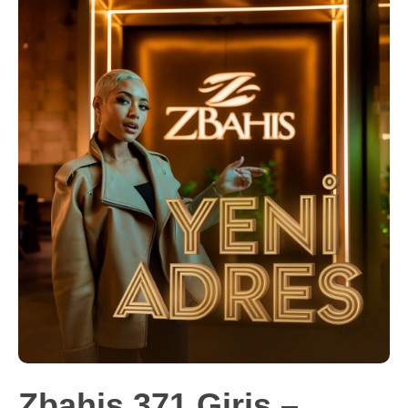
Zbahis 371 Giriş –